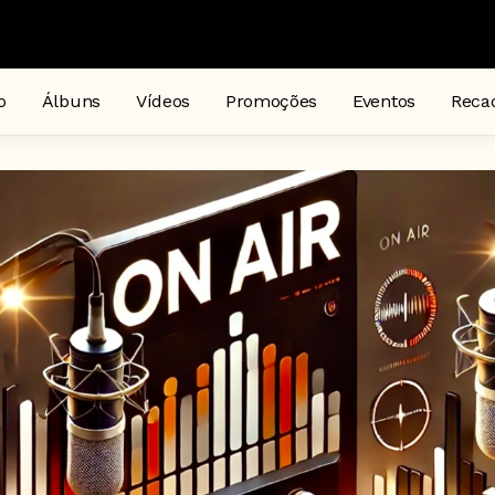
o
Álbuns
Vídeos
Promoções
Eventos
Reca