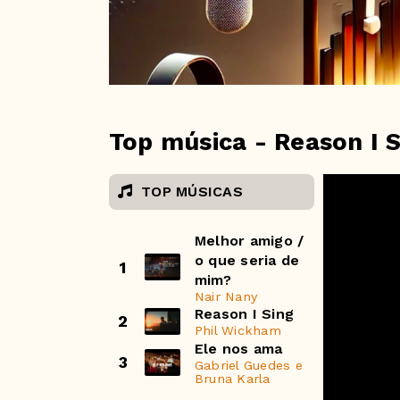
Top música - Reason I 
TOP MÚSICAS
Melhor amigo /
o que seria de
1
mim?
Nair Nany
Reason I Sing
2
Phil Wickham
Ele nos ama
3
Gabriel Guedes e
Bruna Karla